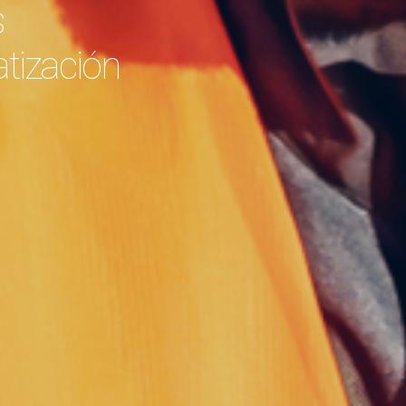
s
atización