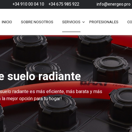
+34 910 00 04 10
+34 675 985 922
info@energeo.pro
INICIO
SOBRE NOSOTROS
SERVICIOS
PROFESIONALES
C
e suelo radiante
 suelo radiante es más eficiente, más barata y más
 la mejor opción para tu hogar!