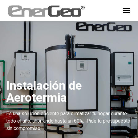
Instalación de
Aerotermia
Es una solución eficiente para climatizar tu hogar durante
todo el año, ahorrando hasta un 60%. ¡Pide tu presupuesto
sin compromiso!